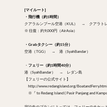
[マイルート]
・飛行機（約1時間）
クアラルンプール空港（KUL） → クアラト
※ 往復：約9,000円（AirAsia）
・Grabタクシー（約15分）
空港（TGG） → 港（SyahBandar）
・
フェリー（約1時間40分）
港（SyahBandar） → レダン島
【フェリーの公式サイト】
http://www.redangisland.org/BoatandFerry.htm
※『 to Redang Island ( Pasir Panjang and 
宿泊先のプランによっては、フェリーのチケッ