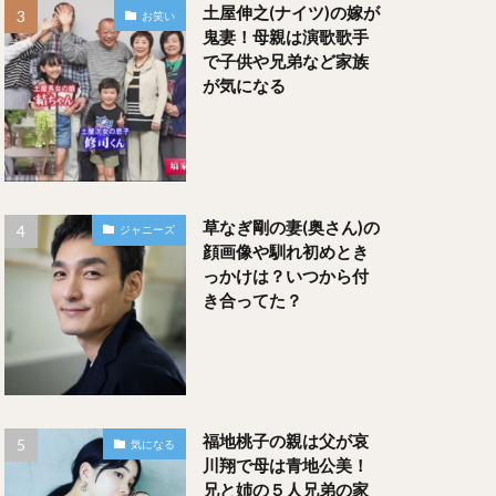
土屋伸之(ナイツ)の嫁が
お笑い
鬼妻！母親は演歌歌手
で子供や兄弟など家族
が気になる
草なぎ剛の妻(奥さん)の
ジャニーズ
顔画像や馴れ初めとき
っかけは？いつから付
き合ってた？
福地桃子の親は父が哀
気になる
川翔で母は青地公美！
兄と姉の５人兄弟の家