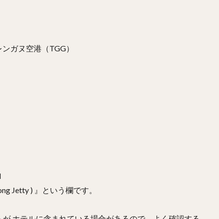
レンガヌ空港（TGG）
l
Kampong Jetty ) 』という欄です。
トが ホテルに含まれている場合があるので、よく確認する