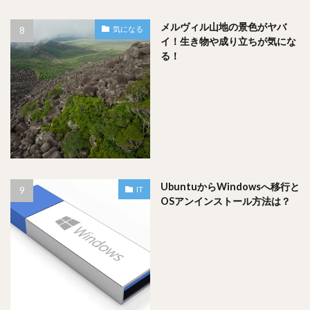
メルヴィル山地の景色がヤバ
気になる
イ！生き物や成り立ちが気にな
る！
まとめ
メルヴィル山地の巨岩は、オーストラリアの北、ケアンズの
少し上にありました！
そして行き方はケアンズ→クックタウンまで飛行機、クック
UbuntuからWindowsへ移行と
IT
OSアンインストール方法は？
タウンからは車で行く方が良さそうです！
まだまだ地球には知らない地がたくさんあってワクワクしま
すね！