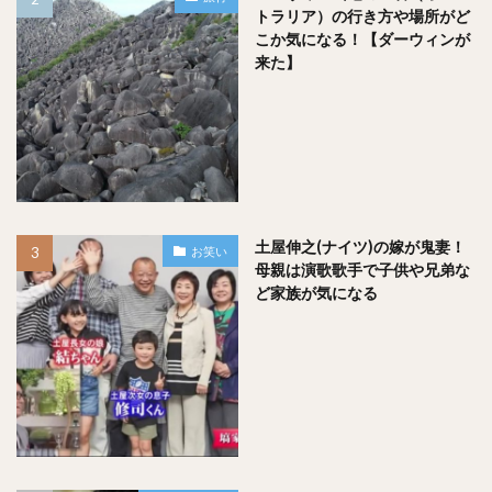
トラリア）の行き方や場所がど
「Lizard Island Airport」島なので除外するとクックタウン空
こか気になる！【ダーウィンが
港じゃないかな
来た】
③ クックタウン空港 → メルヴィル山地の巨岩
たぶん、もうここからは車じゃないと行けないと思う。四駆
土屋伸之(ナイツ)の嫁が鬼妻！
がオススメって書いてありました。
お笑い
母親は演歌歌手で子供や兄弟な
ど家族が気になる
Google Mapの距離で言うと約２６０kmくらい。
東京 – 名古屋より近いくらいの距離感です。
「まぁ行く分に関してはそこまで遠くなさそうですね！」と