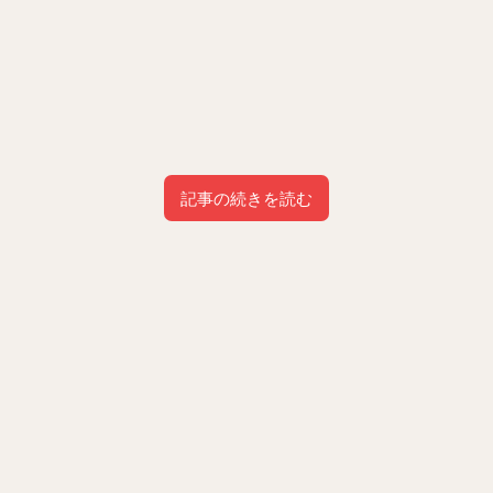
記事の続きを読む
目次
1
メルヴィル山地の巨岩（オーストラリア）の場所はどこ？
2
メルヴィル山地の巨岩（オーストラリア）の行き方
3
まとめ