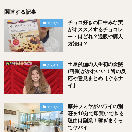
出典：Google Map
関連する記事
チョコ好きの田中みな実
気になる
がオススメするチョコレ
拡大してよく見てみたんですけど、一番上に掲載していた写
ートはどれ？通販や購入
真のような、それっぽい岩の集合体岩があちこちにあるんで
方法は？
すよね！笑
ちなみに景色に関してはこちら
土屋炎伽の人生初の金髪
かわいい
(画像)がかわいい！皆の反
応や意見まとめ【ぐるナ
イ】
藤井フミヤがハワイの別
気になる
荘を10分で即買いできる
理由は副業！稼ぎまくっ
てヤバイ