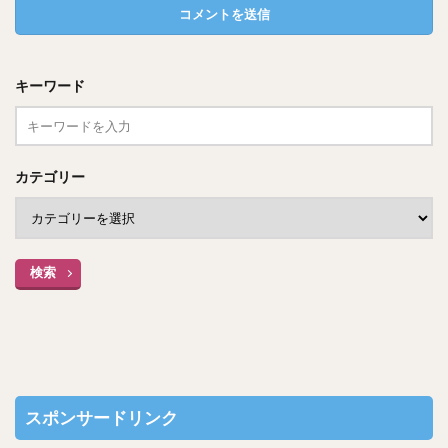
キーワード
出典：Google Earth
カテゴリー
ピンが立っているのは先ほどと同じ場所で、赤枠で示してい
るところが標高約３６０M付近がおおよその山頂に見える！
検索
（一番高いところで３６８Mとかくにんできました）
マウスでしか標高特定できないのでアバウトで申し訳ないで
す。
まぁ個人的には、写真の場所ってここら辺なんじゃないかな
スポンサードリンク
と思ってます。