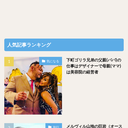
気になる行き方ですが…
① ケアンズ空港（CNS）まで飛行機（約８
時間）
人気記事ランキング
下町ゴリラ兄弟の父親(パパ)の
気になる
仕事はデザイナーで母親(ママ)
② ケアンズ空港（CNS） → クックタウン空港
は美容院の経営者
（CTN）（約３０分）
近場に空港無いかなーと調べてみると２つ出てきた。
「Cooktown Airport」と「Lizard Island Airport」が一番近い
です。
メルヴィル山地の巨岩（オース
旅行