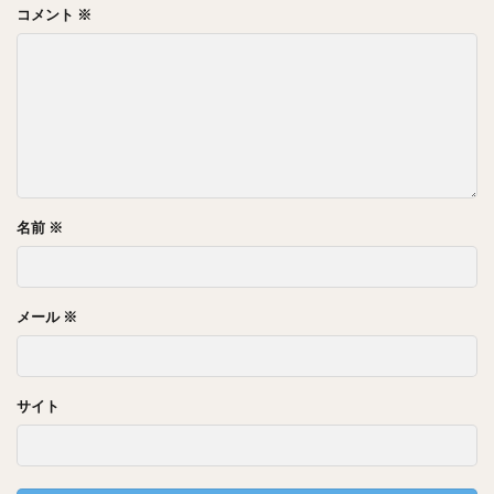
コメント
※
“The top
正直これのどこでも良いのだろうと思うのですが、
of Cape Melville”
ですからね！
高度で調べてみればわかるのでは無いかと調べていたら…
名前
※
末恐ろしいアプリを見つけてしまった…
その名もGoogle Earth…（興味があれば後で調べてみてくださ
メール
※
い笑）
サイト