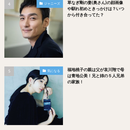
言う訳では無いです。
草なぎ剛の妻(奥さん)の顔画像
ジャニーズ
や馴れ初めときっかけは？いつ
から付き合ってた？
そんな日本みたいに道路が整備されている訳ではないので、
道が非常に荒いようで、『１２時間くらいは覚悟してくださ
いね！』くらいの記述がありました…。
ちなみにメルヴィル国立公園（Cape Melville National Park）
は、雨季（１２月１日～７月３１日）が閉鎖されるそうで
福地桃子の親は父が哀川翔で母
気になる
は青地公美！兄と姉の５人兄弟
す。
の家族！
また、だいたい国立公園って、「公認ガイドがいないと入れ
ない」とか、「許可証取ってください」とか色々と制約があ
るはずです。
もし本気で行こうと思っている人は、
公式サイト
からきちん