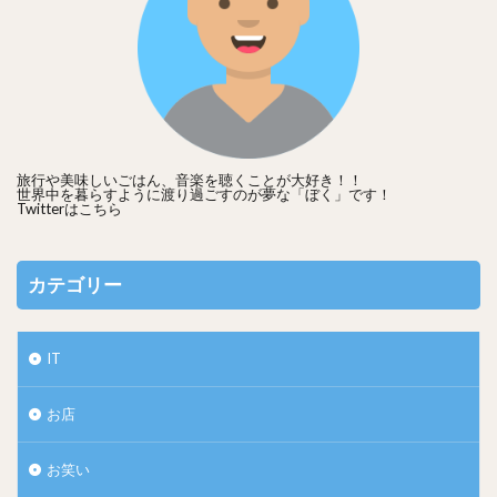
マイナーな場所をたまに調べているので、お時間あればこち
旅行や美味しいごはん、音楽を聴くことが大好き！！
らもどうぞ！
世界中を暮らすように渡り過ごすのが夢な「ぼく」です！
Twitterは
こちら
カテゴリー
IT
お店
お笑い