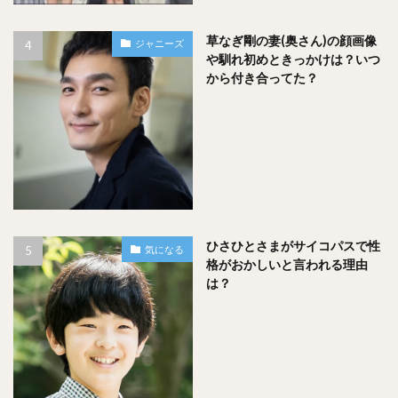
り飲んでみようと思います。そのときにまたレビューを更新
します！
草なぎ剛の妻(奥さん)の顔画像
ジャニーズ
や馴れ初めときっかけは？いつ
スポンサードリンク
から付き合ってた？
ひさひとさまがサイコパスで性
気になる
格がおかしいと言われる理由
は？