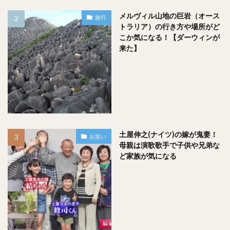
焼き牡蠣によく合って美味しかったです！！あの食べていた
メルヴィル山地の巨岩（オース
旅行
時間、とても幸せでした…
トラリア）の行き方や場所がど
こか気になる！【ダーウィンが
思い出しただけでよだれが出てきます。
来た】
あー、ここもとても美味しかったなー…。
美味しすぎるのでついつい注文しすぎてしまいました笑
ここも美味しいだけあって人気店となりますので、お昼時だ
土屋伸之(ナイツ)の嫁が鬼妻！
お笑い
と１時間程度ならぶかと思います。
母親は演歌歌手で子供や兄弟な
ど家族が気になる
また、お土産用に牡蠣のオイル漬け缶詰が売っており、日持
ちも良いので是非！大切な方へのお土産に１ついかがでしょ
うか？
私もお土産に何個か買っていったので、今度日本酒としっぽ