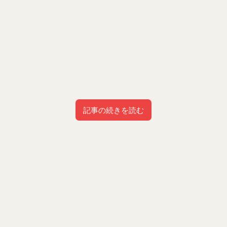
記事の続きを読む
目次
1
宮島のグルメのオススメ店『あなごめしうえの』
2
宮島のランチのオススメ店『焼がきのはやし』
3
まとめ