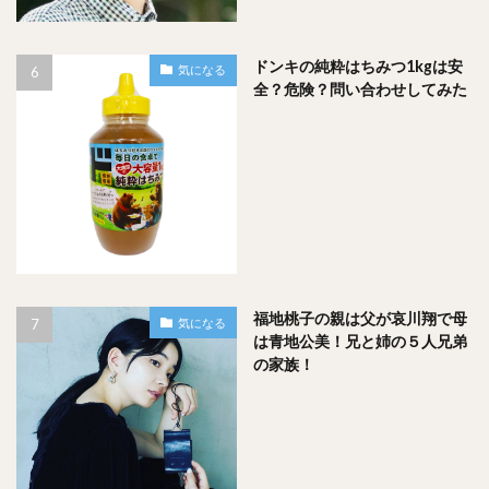
ドンキの純粋はちみつ1kgは安
気になる
全？危険？問い合わせしてみた
まとめ
宮島に行ってランチに迷ったら…
『あなごめしうえの』
あなご飯は
福地桃子の親は父が哀川翔で母
気になる
は青地公美！兄と姉の５人兄弟
『焼がきのはやし』
の家族！
牡蠣は
この２つのお店で間違いなし！！！
ふらりと楽しむ一人旅の人から、一緒に行くお連れ様まで、