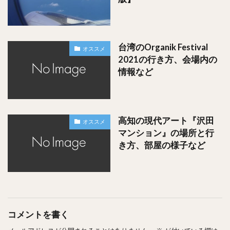
ただ、本当に美味しいので、並ぶときは結構並びます。
お昼ご飯時に行くと１時間は並ぶでしょう。
台湾のOrganik Festival
私は厳島神社観光の後、１７時くらいに行ったので比較的空
オススメ
2021の行き方、会場内の
いてました。なので帰りの少し早めの夜ご飯にが狙い目かも
情報など
しれません。
『食べたいけど時間が無いのよ！』って人には、お弁当を事
前に予約しておくのが良いかと思います！
高知の現代アート『沢田
オススメ
マンション』の場所と行
この『あなご飯』、元々駅弁から始まったと言われていま
き方、部屋の様子など
す。
なので本当の始まりを感じながら食べる『あなご飯』弁当も
また乙かと思います。
コメントを書く
スポンサードリンク