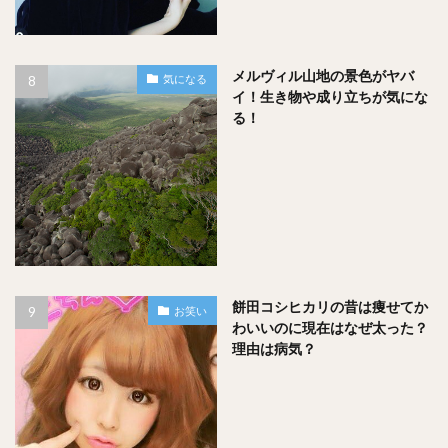
全員が満足、笑顔になれるかと思います！
また宮島に行く機会があったら、自分がこのブログ見直し
メルヴィル山地の景色がヤバ
気になる
て、同じ店に再度行くでしょう！
イ！生き物や成り立ちが気にな
る！
皆さんの充実した良き宮島旅行のランチに
『あなごめしうえの』、『焼がきのはやし』
へ行ってみてください！！
餅田コシヒカリの昔は痩せてか
お笑い
わいいのに現在はなぜ太った？
理由は病気？