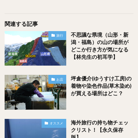
関連する記事
不思議な県境（山形・新
旅行
潟・福島）の山の場所が
どこか行き方が気になる
もうここの『あなご飯』本当に、本当に美味しくて！！
【林先生の初耳学】
『こんなに美味しいあなごを人生で初めて食べた！！！』っ
坪倉優介(ゆうすけ工房)の
て言っても過言じゃないくらいです。
お店
着物や染色作品(草木染め)
が買える場所はどこ？
食堂のお姉さんから『当店自慢の山椒をかけて食べてくださ
いね！』って言われてかけた山椒も、もう本当に美味しく
て！！！
海外旅行の持ち物チェッ
オススメ
隣に座ってた人もずっと『美味しい美味しい』って。
クリスト！【永久保存
版】