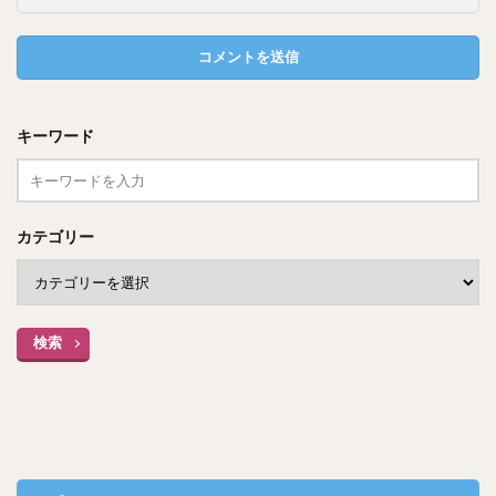
宮島のランチのオススメ店『焼がきのはや
し』
キーワード
『焼がきの
こちらは宮島の中、厳島神社の行く途中にある
はやし』
カテゴリー
１９４８年創業で、日本初の焼き牡蠣発祥のお店と言われて
います！
検索
お店の場所はこちら！