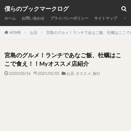
カテゴリー
僕らのブックマークログ
ホーム
お問い合わせ
プライバシーポリシー
サイトマップ
HOME
お店
宮島のグルメ！ランチであなご飯、牡蠣はここで
検索
宮島のグルメ！ランチであなご飯、牡蠣はこ
こで食え！！Myオススメ店紹介
2020/03/16
2021/01/05
お店
,
オススメ
,
旅行