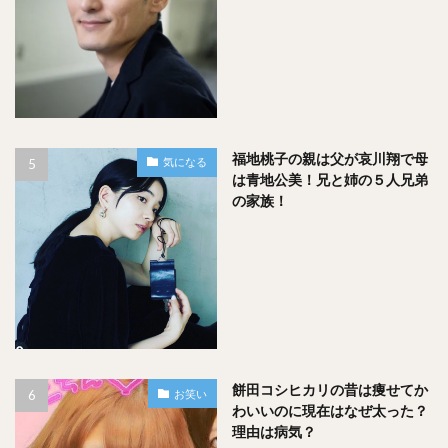
福地桃子の親は父が哀川翔で母
気になる
は青地公美！兄と姉の５人兄弟
の家族！
餅田コシヒカリの昔は痩せてか
お笑い
わいいのに現在はなぜ太った？
理由は病気？