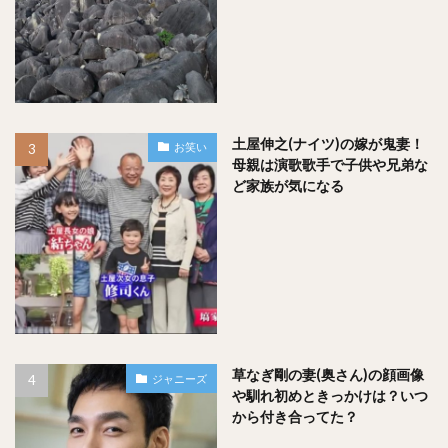
土屋伸之(ナイツ)の嫁が鬼妻！
お笑い
母親は演歌歌手で子供や兄弟な
ど家族が気になる
草なぎ剛の妻(奥さん)の顔画像
ジャニーズ
や馴れ初めときっかけは？いつ
から付き合ってた？