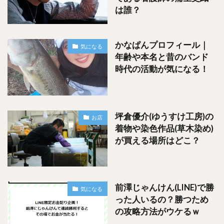
は誰？
かなぱんプロフィール｜
気になる
年齢や本名と昔のバンド
時代の活動が気になる！
アーモンドは７粒
写真に写っている
ですね！
坪倉優介(ゆうすけ工房)の
お店
他の袋を見てみると８粒のものもありました！
着物や染色作品(草木染め)
が買える場所はどこ？
ロカボナッツのアーモンドの個数は１袋当た
したがって、
りおおよそ７～８粒くらい
になるのではないでしょうか？
前澤じゃんけん(LINE)で勝
気になる
った人いるの？勝つため
の攻略方法がウケるｗ