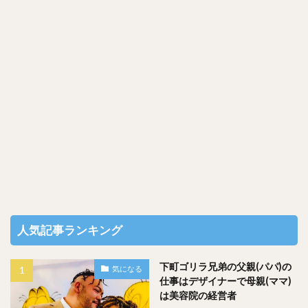
いうことが起きます。
そしてクルミは数あるナッツの中でも比較的多くの脂質を含
太る原因に繋がってしまう
んでいるため、食べ過ぎは
恐れが
あります。
ダイエット目的等でナッツを食べている人には、
なので、
１日２袋ロカボナッツを食べることはオススメできませ
ん
。
人気記事ランキング
下町ゴリラ兄弟の父親(パパ)の
気になる
仕事はデザイナーで母親(ママ)
私的には１日に２袋ロカボナッツを食べることもあり、
は美容院の経営者