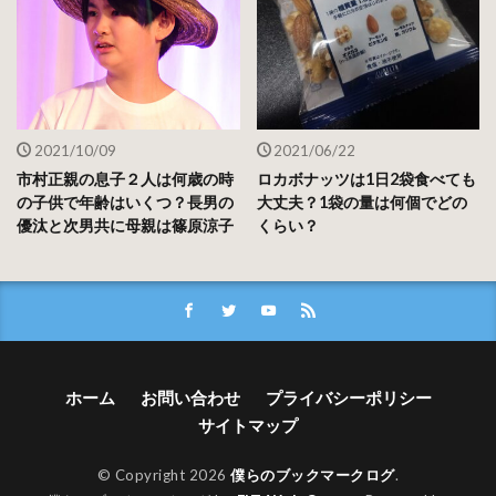
2021/10/09
2021/06/22
市村正親の息子２人は何歳の時
ロカボナッツは1日2袋食べても
の子供で年齢はいくつ？長男の
大丈夫？1袋の量は何個でどの
優汰と次男共に母親は篠原涼子
くらい？
ホーム
お問い合わせ
プライバシーポリシー
サイトマップ
© Copyright 2026
僕らのブックマークログ
.