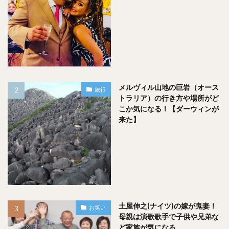
ナッツ摂取の目的もおやつ兼、健康の為に食べているため、
特に問題となったことは無いです。
個人的にはロカボナッツを１日２袋食べるの
したがって、
メルヴィル山地の巨岩（オース
旅行
は問題ない
と考えます。
トラリア）の行き方や場所がど
こか気になる！【ダーウィンが
来た】
まぁでも何でも食べ過ぎは良くないですね！
なので１日１袋に抑えておくのが良いのでしょう。
土屋伸之(ナイツ)の嫁が鬼妻！
お笑い
母親は演歌歌手で子供や兄弟な
スポンサードリンク
ど家族が気になる