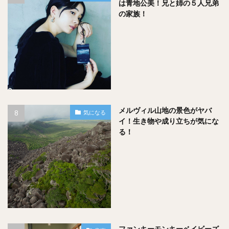
は青地公美！兄と姉の５人兄弟
ロカボナッツを食べることはオススメできません
という結
の家族！
論でした。
『１袋１日分』
ロカボナッツは
というカウントで作られてい
るので、１日２袋以上食べるのはあまり良くないかもしれな
いですね。
メルヴィル山地の景色がヤバ
気になる
イ！生き物や成り立ちが気にな
る！
食べ過ぎによって本来の目的と違うことが起きてしまったら
元も子もないですよね！
何事もほどほどに摂取していきましょう！
ファンキーモンキーベイビーズ