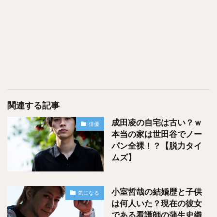
数は１袋当たりおおよそ６～８粒くらい
になるのではない
でしょうか？
お次はアーモンド！
関連する記事
成田凌の自宅は古い？ｗ
俳優
本当の家は世田谷でノー
パン全裸！？【脱力タイ
ムズ】
小室哲哉の結婚歴と子供
気になる
は何人いた？現在の彼女
である看護師の蒲生史織