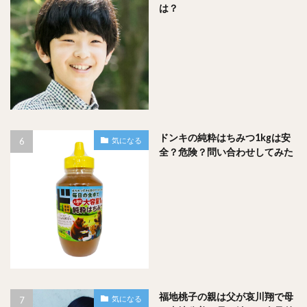
は？
まとめ
ロカボナッツの1袋あたりの量は何個でどのくらい入っている
のかというと、
ドンキの純粋はちみつ1kgは安
クルミの個数は１袋当たりおおよそ６～８粒、
アーモンド
気になる
全？危険？問い合わせしてみた
の個数は１袋当たりおおよそ７～８粒、
ヘーゼルナッツの
個数は１袋当たりおおよそ７～９粒
でした！
そして、ロカボナッツは1日に2袋食べても大丈夫か？という
疑問に関しては、
福地桃子の親は父が哀川翔で母
気になる
ダイエット目的等でナッツを食べている人には、１日２袋