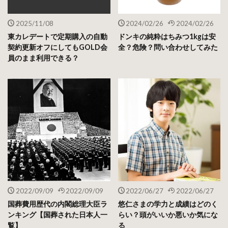
2025/11/08
2024/02/26
2024/02/26
東カレデートで定期購入の自動
ドンキの純粋はちみつ1kgは安
契約更新オフにしてもGOLD会
全？危険？問い合わせしてみた
員のまま利用できる？
2022/09/09
2022/09/09
2022/06/27
2022/06/27
国葬費用歴代の内閣総理大臣ラ
悠仁さまの学力と成績はどのく
ンキング【国葬された日本人一
らい？頭がいいか悪いか気にな
覧】
る