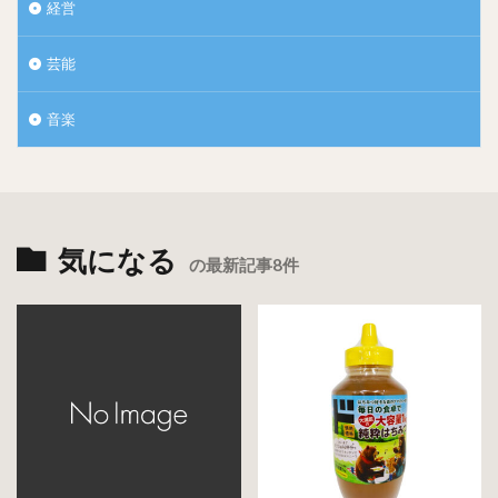
経営
芸能
音楽
気になる
の最新記事8件