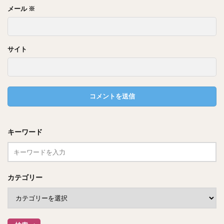
メール
※
ヘーゼルナッツは９粒
写真に写っている
ですね！
サイト
他の袋を見てみると７粒や８粒のものもありました！
ロカボナッツのヘーゼルナッツの個数は１袋
したがって、
当たりおおよそ７～９粒くらい
になるのではないでしょう
か？
キーワード
カテゴリー
ロカボナッツは１袋あたり３０ｇと重さで管理されているた
め、袋によって入っている個数に若干の偏りはあるかと思い
ますが、