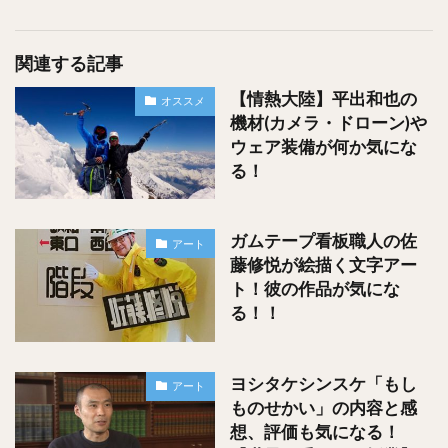
関連する記事
【情熱大陸】平出和也の
オススメ
機材(カメラ・ドローン)や
ウェア装備が何か気にな
る！
ガムテープ看板職人の佐
アート
藤修悦が絵描く文字アー
ト！彼の作品が気にな
る！！
ヨシタケシンスケ「もし
アート
ものせかい」の内容と感
想、評価も気になる！