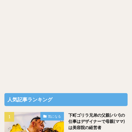
③ 顔画像の判定開始
１０秒くらいで判定結果が表示されるので、しばらくお待ち
ください。
人気記事ランキング
下町ゴリラ兄弟の父親(パパ)の
気になる
仕事はデザイナーで母親(ママ)
は美容院の経営者