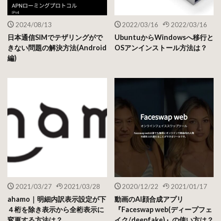
美人度なので、ミスコンに出ている方ようなくっきりした女
性メイクをするとスコアが上がりやすいかもしれません。
2024/08/13
2022/03/16
2022/03/16
日本通信SIMでテザリングがで
UbuntuからWindowsへ移行と
きない問題の解決方法(Android
OSアンインストール方法は？
編)
主に欧米や欧州などのくっきりした顔立ちの外国人だとスコ
アの高い傾向があるみたいです。
女性の方は是非！メイク前とメイク後の自分の顔面偏差値差
の比較や、メイクのスキル調査にも使ってみてはいかがでし
ょうか？
面白い結果が得られるかもしれません！
2021/03/27
2021/03/28
2020/12/22
2021/01/17
ahamo｜明細内訳表示設定が下
動画のAI顔合成アプリ
４桁を除き表示から全桁表示に
『Faceswap web(ディープフェ
スポンサードリンク
変更する方法は？
イク/deepfake)』の使い方は？