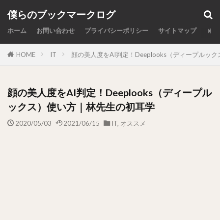
カテゴリー
僕らのブックマークログ
ホーム
お問い合わせ
プライバシーポリシー
サイトマップ
HOME
IT
顔の美人度をAI判定！Deeplooks（ディープル
検索
顔の美人度をAI判定！Deeplooks（ディープル
ックス）使い方｜林先生の初耳学
2020/05/03
2021/06/15
IT
,
オススメ