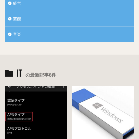
経営
芸能
音楽
IT
次のページでスコアの上げ方、コツなどを紹介！！
の最新記事8件
顔評価スコアの上げ方
メイク
ス
この顔美人度AI判定のDeeplooksですが、
をすると
コアが上がる
みたいです！笑