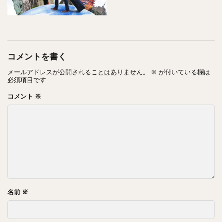
コメントを書く
メールアドレスが公開されることはありません。
※
が付いている欄は
必須項目です
コメント
※
② 画像の位置を合わせます
①で画像を選択した後、位置合わせの画面に遷移するので、
画像をズラして目の位置に点線を合わて、『OK』を押しま
す。
今回は私の好きな女優の多部未華子さんを選ばせていただき
名前
※
ました！