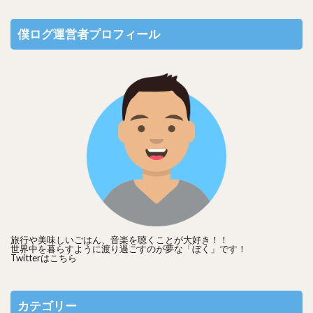
僕ログ運営者プロフィール
判定結果はTwitterやFacebookでシェアできるので、良いスコ
アが出たら自慢してみてはいかがでしょうか！
旅行や美味しいごはん、音楽を聴くことが大好き！！
【関連記事】
世界中を暮らすように渡り過ごすのが夢な「ぼく」です！
Twitterは
こちら
このAI技術も気になる！！
カテゴリー