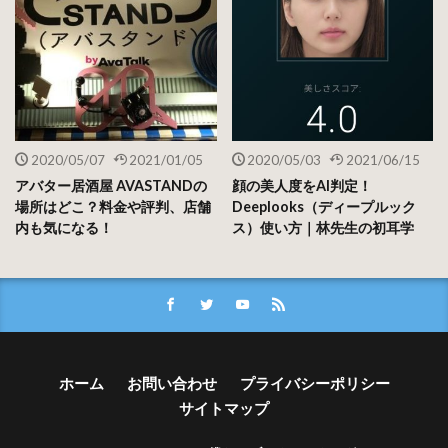
おまけ
このサービス面白いので色んな人で試してみました！
2020/05/07
2021/01/05
2020/05/03
2021/06/15
くっきりした女性の方が評価が高いと思ったので、この人を
アバター居酒屋 AVASTANDの
顔の美人度をAI判定！
選んでみました。
場所はどこ？料金や評判、店舗
Deeplooks（ディープルック
内も気になる！
ス）使い方｜林先生の初耳学
エマ・ワトソン
ホーム
お問い合わせ
プライバシーポリシー
サイトマップ