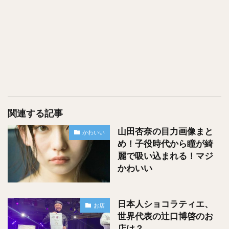
関連する記事
山田杏奈の目力画像まと
かわいい
め！子役時代から瞳が綺
麗で吸い込まれる！マジ
かわいい
日本人ショコラティエ、
お店
世界代表の辻口博啓のお
店は？