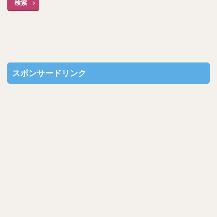
検索
スポンサードリンク
画像は指でピンチイン、ピンチアウト（指二本で広げる所作
のこと）で拡大・縮小することができます。
※ PCからだと「±のバー」が表示されるので、そのバーで調
整をします。
こんな感じで合わせると良いです！