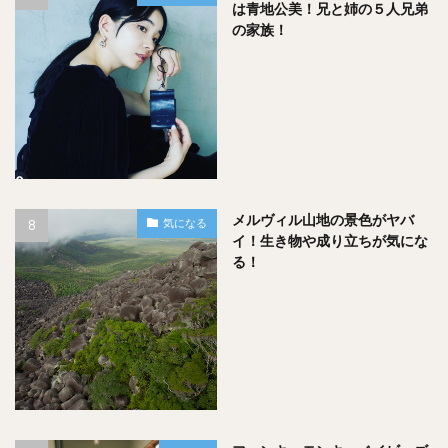
は青地公美！兄と姉の５人兄弟
の家族！
おおぉ！！さすが多部未華子さん。★４つ評価です！！
皆さんの結果はいかがでしたでしょうか？
メルヴィル山地の景色がヤバ
気になる
イ！生き物や成り立ちが気にな
る！
Deeplooksの評価点の基準については下記にまとめてありま
す！
自分が一体どのくらいの評価なのか確認してみてはいかがで
しょうか？