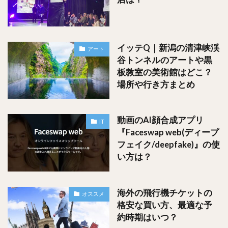
イッテQ｜新潟の清津峡渓
アート
谷トンネルのアートや黒
板教室の美術館はどこ？
スポンサードリンク
場所や行き方まとめ
動画のAI顔合成アプリ
IT
『Faceswap web(ディープ
フェイク/deepfake)』の使
い方は？
海外の飛行機チケットの
オススメ
格安な買い方、最適な予
約時期はいつ？