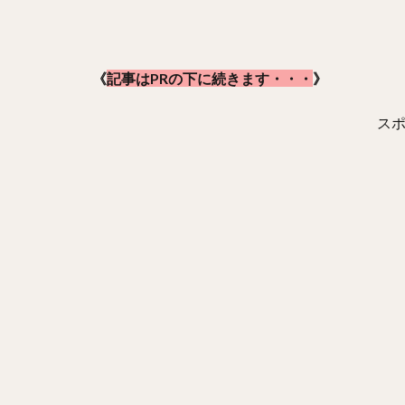
《
記事はPRの下に続きます・・・
》
ス