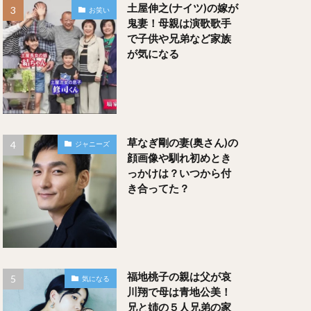
土屋伸之(ナイツ)の嫁が
お笑い
鬼妻！母親は演歌歌手
で子供や兄弟など家族
が気になる
草なぎ剛の妻(奥さん)の
ジャニーズ
顔画像や馴れ初めとき
っかけは？いつから付
き合ってた？
福地桃子の親は父が哀
気になる
川翔で母は青地公美！
兄と姉の５人兄弟の家