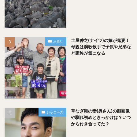
土屋伸之(ナイツ)の嫁が鬼妻！
お笑い
母親は演歌歌手で子供や兄弟な
ど家族が気になる
草なぎ剛の妻(奥さん)の顔画像
ジャニーズ
や馴れ初めときっかけは？いつ
から付き合ってた？