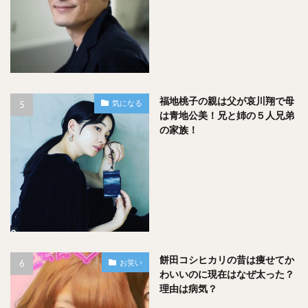
福地桃子の親は父が哀川翔で母
気になる
は青地公美！兄と姉の５人兄弟
の家族！
餅田コシヒカリの昔は痩せてか
お笑い
わいいのに現在はなぜ太った？
理由は病気？