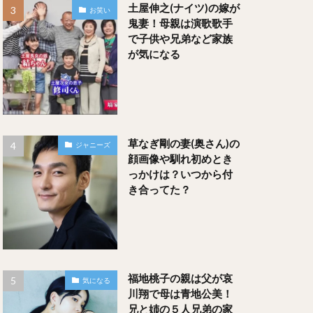
土屋伸之(ナイツ)の嫁が
お笑い
鬼妻！母親は演歌歌手
で子供や兄弟など家族
が気になる
草なぎ剛の妻(奥さん)の
ジャニーズ
顔画像や馴れ初めとき
っかけは？いつから付
き合ってた？
福地桃子の親は父が哀
気になる
川翔で母は青地公美！
兄と姉の５人兄弟の家