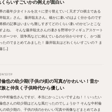
れくらいすごいかの例えが面白い
界の最年少タイトルを次々に塗り替えていく天才プロ棋士である
井聡太』さん。 藤井聡太さん、確かに凄いのはよく分かるのです
将棋の記事はいまいち難しすぎてどのくらい凄いのかピンとこな
すよね。 そんな藤井聡太さんの凄さを野球やフィギュアスケート
スポーツや、競争馬などに例えているのが分かりやすく、かつ面
ったのでまとめてみました！ 藤井聡太はどれくらいすごいの？ ま
 […]
24/12/19
村倫也の幼少期(子供の頃)の写真がかわいい！昔か
家族と仲良く子供時代から優しい
の中村倫也さんですが、本当にかっこいいですよね！！ いったい
倫也さんの幼少期はどんな風だったのでしょうか？ そんな中村倫
んの幼少期の、子供の頃のかわいい写真や画像などまとめてみま