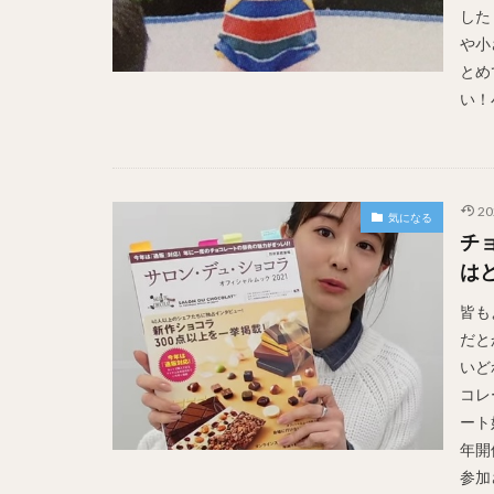
した
や小
とめ
い！
20
気になる
チ
は
皆も
だと
いど
コレ
ート
年開
参加