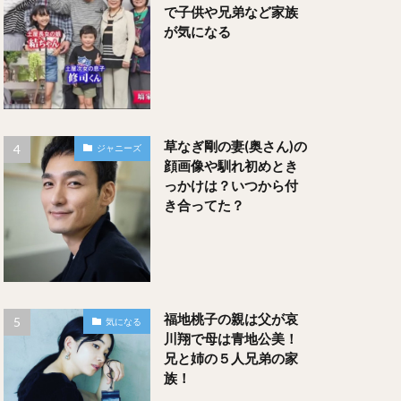
で子供や兄弟など家族
が気になる
草なぎ剛の妻(奥さん)の
ジャニーズ
顔画像や馴れ初めとき
っかけは？いつから付
き合ってた？
福地桃子の親は父が哀
気になる
川翔で母は青地公美！
兄と姉の５人兄弟の家
族！