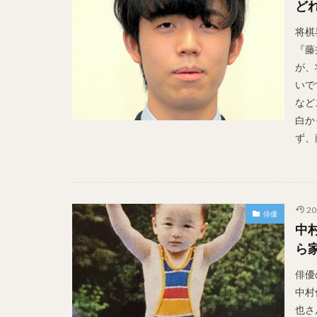
ど
将棋
『藤
が、
いで
など
白か
ず、藤
20
俳優
中
ら
俳優
中村
也さ