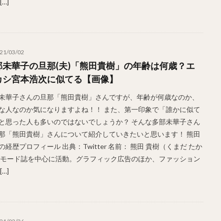
[…]
21/03/02
部未華子の旦那(夫)「熊田貴樹」の年齢は何歳？エ
カシ宮本浩次に似てる【画像】
未華子さんの旦那「熊田貴樹」さんですが、年齢が何歳なのか、
な人なのか気になりますよね！！ また、第一印象で「誰かに似て
と思った人も多いのではないでしょうか？ そんな多部未華子さん
那「熊田貴樹」さんについて紹介していきたいと思います！ 熊田
の経歴プロフィール 出典：Twitter 名前： 熊田 貴樹（くまだ たか
 モード誌を中心に活動。グラフィック広告のほか、ファッション
[…]