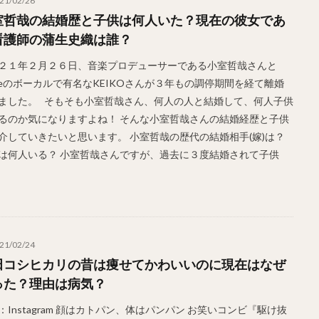
21/02/26
室哲哉の結婚歴と子供は何人いた？現在の彼女であ
看護師の蒲生史織は誰？
２１年２月２６日、音楽プロデューサーである小室哲哉さんと
obeのボーカルで有名なKEIKOさんが３年もの調停期間を経て離婚
ました。 そもそも小室哲哉さん、何人の人と結婚して、何人子供
るのか気になりますよね！ そんな小室哲哉さんの結婚経歴と子供
介していきたいと思います。 小室哲哉の歴代の結婚相手(嫁)は？
は何人いる？ 小室哲哉さんですが、過去に３度結婚されて子供
21/02/24
田コシヒカリの昔は痩せてかわいいのに現在はなぜ
った？理由は病気？
：Instagram 顔はカトパン、体はパンパン お笑いコンビ『駆け抜