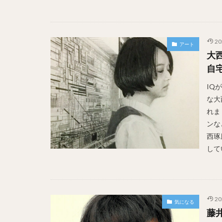
20
アート
大
自
IQ
な大
れま
ンな
西琢
して
20
気になる
藤