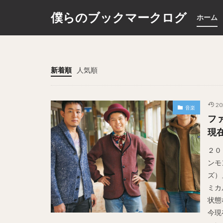
僕らのブックマークログ
ホーム
カテゴリー
新着順
人気順
20
音楽
フ
現
２０
ンモ
ズ）
ミカ
状態
今現