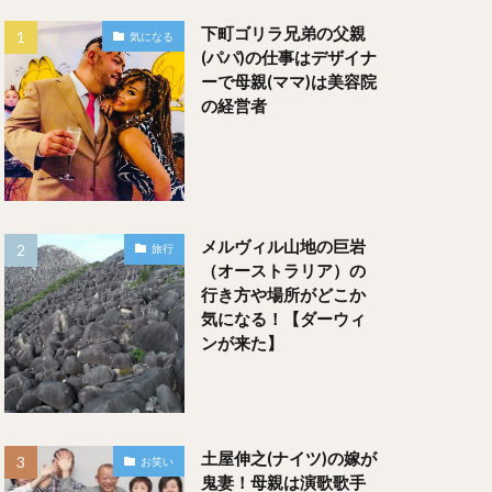
下町ゴリラ兄弟の父親
気になる
(パパ)の仕事はデザイナ
ーで母親(ママ)は美容院
の経営者
メルヴィル山地の巨岩
旅行
（オーストラリア）の
行き方や場所がどこか
気になる！【ダーウィ
ンが来た】
土屋伸之(ナイツ)の嫁が
お笑い
鬼妻！母親は演歌歌手