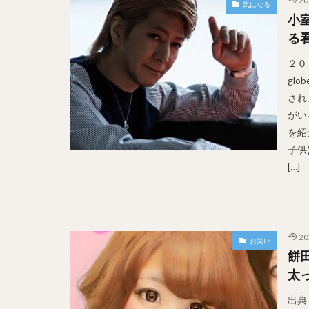
20
気になる
小
る
２０
gl
され
がい
を紹
子供
[…]
20
お笑い
餅
太
出典