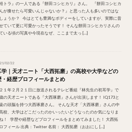
軽トラ』の一人である『餅田コシヒカリ』さん。 『餅田コシヒカ
んが痩せたら可愛いんじゃないか？』と思った人も多いのではな
しょうか？ 今はとても豊満なボディーをしていますが、実際に昔
せていて更に可愛かったそうです！ そんな餅田コシヒカリさんの
ている頃の写真や今現在なぜ、ここまで太っ […]
21/02/22
耳学｜天才ニート「大西拓磨」の高校や大学などの
歴・経歴プロフィールまとめ
２１年２月２１日に放送されるテレビ番組『林先生の初耳学』で
歳の天才ニートである『大西琢磨』さんが出演します！ IQ173と
級の頭脳を持つ大西琢磨さん。 そんな天才「大西琢磨」さんの中
高校、大学はどこだったのかいったいどうなったのか気になりま
ね！ 学歴や経歴などプロフィールをまとめてみました！ 大西拓
ロフィール 出典：Twitter 名前： 大西拓磨（おおにし […]