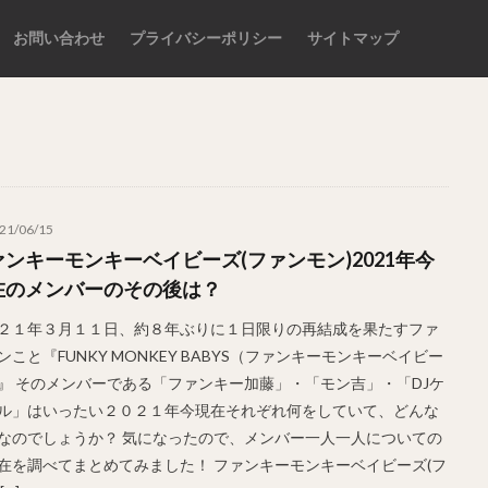
お問い合わせ
プライバシーポリシー
サイトマップ
検索
21/06/15
ァンキーモンキーベイビーズ(ファンモン)2021年今
在のメンバーのその後は？
２１年３月１１日、約８年ぶりに１日限りの再結成を果たすファ
ンこと『FUNKY MONKEY BABYS（ファンキーモンキーベイビー
』 そのメンバーである「ファンキー加藤」・「モン吉」・「DJケ
ル」はいったい２０２１年今現在それぞれ何をしていて、どんな
なのでしょうか？ 気になったので、メンバー一人一人についての
在を調べてまとめてみました！ ファンキーモンキーベイビーズ(フ