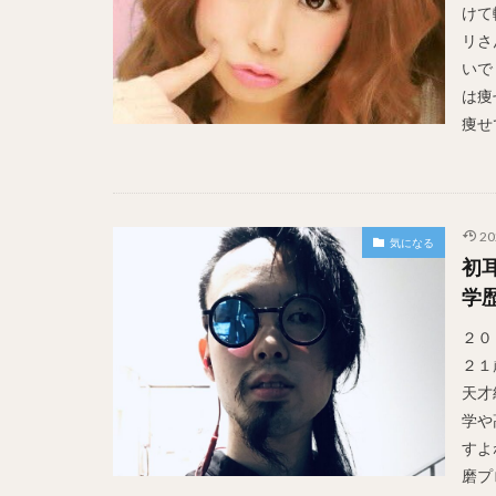
けて
リさ
いで
は痩
痩せ
20
気になる
初
学
２０
２１
天才
学や
すよ
磨プ