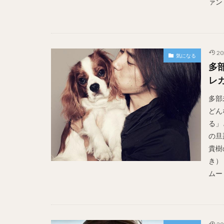
ァン 
20
気になる
多
レ
多部
どん
る」
の旦
貴樹
き）
ムー 