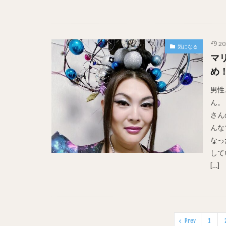
20
気になる
マ
め
男性
ん。
さん
んな
なっ
して
[…]
Prev
1