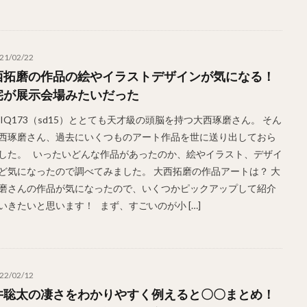
21/02/22
西拓磨の作品の絵やイラストデザインが気になる！
宅が展示会場みたいだった
がIQ173（sd15）ととても天才級の頭脳を持つ大西琢磨さん。 そん
西琢磨さん、過去にいくつものアート作品を世に送り出しておら
した。 いったいどんな作品があったのか、絵やイラスト、デザイ
ど気になったので調べてみました。 大西拓磨の作品アートは？ 大
磨さんの作品が気になったので、いくつかピックアップして紹介
いきたいと思います！ まず、すごいのが小 […]
22/02/12
井聡太の凄さをわかりやすく例えると〇〇まとめ！