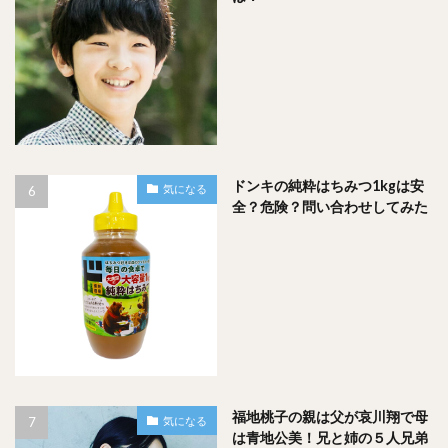
また、中村倫也さんには２つ年上の兄さんがいます。
中村倫也さん非常に心の温かい優しい性格は家族から来てい
たんですね！
ドンキの純粋はちみつ1kgは安
気になる
全？危険？問い合わせしてみた
こちらもブログからの引用なのですが、
中村倫也さん、ときどき皆さんからのコメントで質問に回答
してくれるのですが、そのやり取りでこんなものを見つけま
した！
福地桃子の親は父が哀川翔で母
気になる
やべぇコイツだきしめて～と思うのは、
は青地公美！兄と姉の５人兄弟