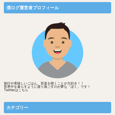
僕ログ運営者プロフィール
関連記事
中村倫也のドSな性格キャラのエ
ピソードまとめ！クールな優しい
人柄がドMファン製造
中村倫也の子供の頃はサッカー少年だった！
昔から運動はできてた！
旅行や美味しいごはん、音楽を聴くことが大好き！！
世界中を暮らすように渡り過ごすのが夢な「ぼく」です！
Twitterは
こちら
カテゴリー