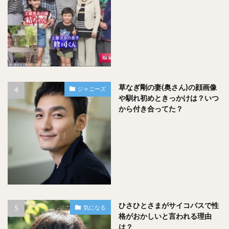
草なぎ剛の妻(奥さん)の顔画像
ジャニーズ
や馴れ初めときっかけは？いつ
から付き合ってた？
出典：
中村倫也のBlog
中村倫也さんの家族ですが、父親は建設関係の普通のサラリ
ひさひとさまがサイコパスで性
気になる
ーマン、母親は専業主婦の至って一般的な、そして本人も認
格がおかしいと言われる理由
は？
める温かい家庭で育ったそうです。