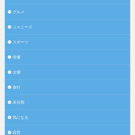
勉強も、運動も、人より出来たけど、1番じゃなかっ
た。
グルメ
絵や音楽も、好きだったけど、褒められたこともなか
ジャニーズ
った。
スポーツ
友達も恋愛も、楽しかったり悲しかったり、それなり
に色々あったけど、今まで幸せに生きてこれた。
俳優
引用：
中村倫也のブログ
女優
旅行
未分類
そんな中村倫也さんですが、小学校3年生の頃からサッカーを
習っていたそうで、
気になる
将来の夢は『サッカー選手』だったとか？
経営