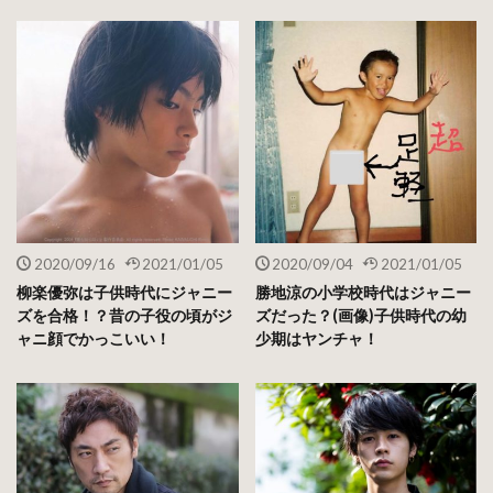
これはモテたに違いない！！
優しくてスポーツもできて面白いなんて、もうそりゃクラス
の人気ものですね！！
ちなみに中村倫也さんの人生で２番目にみた芸能人は中居正
広さんだそうです。
2020/09/16
2021/01/05
2020/09/04
2021/01/05
柳楽優弥は子供時代にジャニー
勝地涼の小学校時代はジャニー
小学生の頃に近くで中居さんがロケをしていることを聞きつ
ズを合格！？昔の子役の頃がジ
ズだった？(画像)子供時代の幼
けて友達と見に行ったというエピソードを語られていまし
ャニ顔でかっこいい！
少期はヤンチャ！
た！
スポンサードリンク