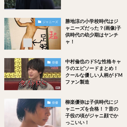
勝地涼の小学校時代はジ
ジャニーズ
ャニーズだった？(画像)子
供時代の幼少期はヤンチ
ャ！
中村倫也のドSな性格キャ
俳優
ラのエピソードまとめ！
クールな優しい人柄がドM
ファン製造
柳楽優弥は子供時代にジ
俳優
ャニーズを合格！？昔の
子役の頃がジャニ顔でか
っこいい！
出典：Twitter