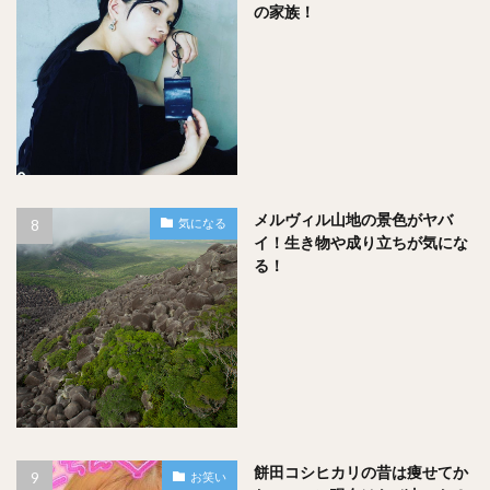
の家族！
どんな瞬間ですか？
中村倫也さんの答え
『小さい頃、巣から落ちた瀕死のヒナ鳥を見たと
き、やべえと思い、抱きかかえて世話しました』
メルヴィル山地の景色がヤバ
最初答えを見たとき『え！何！中村倫也とても優しいじゃ
気になる
イ！生き物や成り立ちが気にな
ん！！』と思いました。
る！
小さい頃から本当にとても心も温かい人だったんですね！
看病してる中村倫也さん、とてもイメージできます！
スポンサードリンク
餅田コシヒカリの昔は痩せてか
お笑い