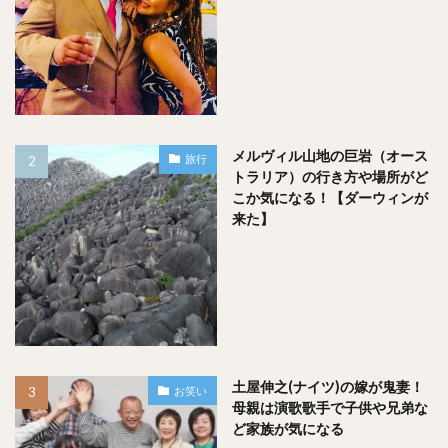
メルヴィル山地の巨岩（オース
旅行
トラリア）の行き方や場所がど
こか気になる！【ダーウィンが
来た】
中村倫也は昔から家族と仲が良くて子供時代
から優しい性格をしてた！
土屋伸之(ナイツ)の嫁が鬼妻！
お笑い
母親は演歌歌手で子供や兄弟な
ど家族が気になる