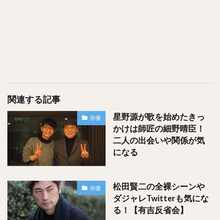
家の近くにある公園の雑木林で、
ボールひとつ持って、疲れも知らずに走り回りながらいつも
遊んでいたそうです！
関連する記事
さきほどの中村倫也さんの子供の頃の写真からそんな感じが
星野源が歌を始めたきっ
伝わってきますよね！
俳優
かけは師匠の細野晴臣！
二人の出会いや関係が気
になる
その他にもこんなわんぱくな写真もありました！
松田賢二の全裸シーンや
俳優
ダジャレTwitterも気にな
る！【有吉反省会】