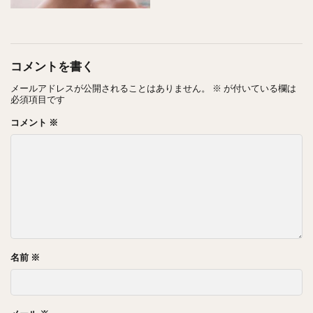
コメントを書く
ものすごく中村倫也さんの面影満載な写真ですね！笑
メールアドレスが公開されることはありません。
※
が付いている欄は
必須項目です
コメント
※
中村倫也さん、実はしいたけが大の苦手で、
幼少期にお母さんが乾燥しいたけを戻しているのを見て号
泣
してたそうです！
名前
※
かわいい笑