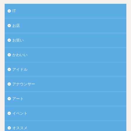
IT
お店
お笑い
かわいい
アイドル
出典：Twitter
アナウンサー
中村倫也さんですが、自身の小さな頃をこのように振り返っ
ていました！
アート
イベント
小さい頃から平凡だった。
オススメ