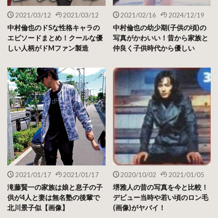
2021/03/12
2021/03/12
2021/02/16
2024/12/19
中村倫也のドSな性格キャラの
中村倫也の幼少期(子供の頃)の
エピソードまとめ！クールな優
写真がかわいい！昔から家族と
しい人柄がドMファン製造
仲良く子供時代から優しい
2021/01/17
2021/01/17
2020/10/02
2021/01/05
出典：Girls Channel
滝藤賢一の家族は娘と息子の子
堺雅人の昔の写真を今と比較！
供が4人と妻は無名塾の後輩で
デビュー当時や若い頃のロン毛
北川景子似【画像】
(画像)がヤバイ！