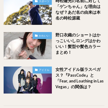
時松隆光の名前に対して
スポーツ
「ゲンちゃん」な理由は
なぜ？あだ名の由来は本
名の時松源蔵
野口衣織のショートはか
かわいい
っこいいしロングはかわ
いい！髪型や髪色カラー
まとめ！
女性アイドル版ラスベガ
アイドル
山内鈴蘭のゴルフ経歴
ス？『PassCode』と
「Fear, and Loathing in Las
Vegas」の関係は？
そんな山内鈴蘭さんのゴルフ経歴はどんな風なのかまとめて
みました！