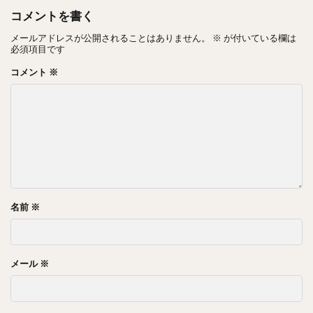
２００３年（９歳）
コメントを書く
父親とゴルフのコースデビュー
メールアドレスが公開されることはありません。
※
が付いている欄は
必須項目です
コメント
※
２０１２年（１８歳）
プロゴルファーの古閑美保さんから「プロを目指すなら本気
になれ」というアドバイスがきっかけで、プロゴルファーを
本気で目指すことに
名前
※
２０１５年（２１歳）
メール
※
第１６回芸能人ゴルフチャンピオン決定戦の大会「叙々苑カ
ップ」で優勝