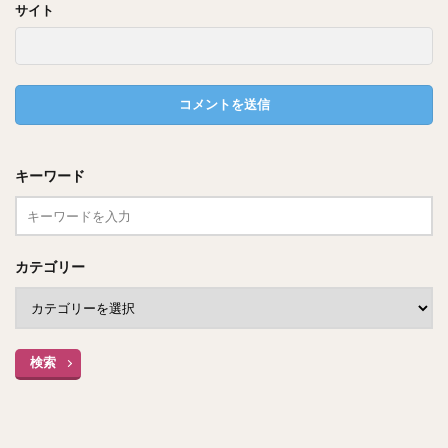
サイト
２０１７年（２３歳）
ガールズコレクション・レディーストーナメントのプロアマ
大会
「サマンサタバサプロアマ」で優勝
キーワード
カテゴリー
山内鈴蘭さん、ゴルフの大会でも優秀な成績を残していま
す！
検索
２０１９年（２５歳）
３月１１日