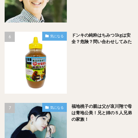
まだまだ伸びていくであろう、山内鈴蘭さんのこれからの成
長にも期待ですね！！
ドンキの純粋はちみつ1kgは安
気になる
スポンサードリンク
全？危険？問い合わせしてみた
福地桃子の親は父が哀川翔で母
気になる
は青地公美！兄と姉の５人兄弟
の家族！