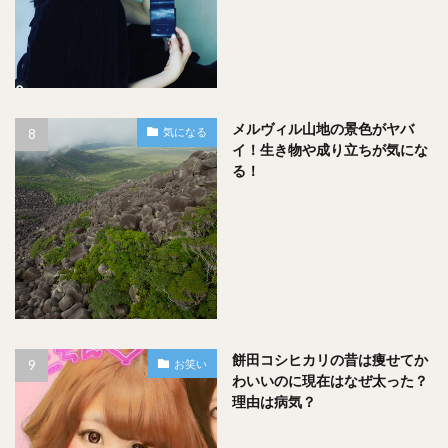
メルヴィル山地の景色がヤバ
気になる
イ！生き物や成り立ちが気にな
る！
関連記事
時松隆光の名前に対して「ゲンち
ゃん」な理由はなぜ？あだ名の由
来は本名の時松源蔵
餅田コシヒカリの昔は痩せてか
お笑い
わいいのに現在はなぜ太った？
まとめ
理由は病気？