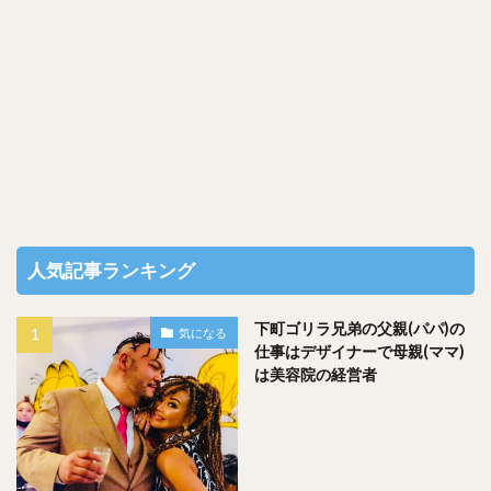
なっています。
そんな中、スコアを８０切るということはかなり上位の上級
者と言えるのではないでしょうか？
ちなみに参考ですが、ゴルフの歴代スコア記録は「プロツア
ーでの最少ストローク記録」では石川遼選手の「５８」
人気記事ランキング
ライン・ギブソン選手の「５５」と言われています。
下町ゴリラ兄弟の父親(パパ)の
気になる
仕事はデザイナーで母親(ママ)
は美容院の経営者
山内鈴蘭さん、２０１４年６月２日の過去のベストスコアは
「８２」だったので、年を重ねるに連れて実力を上げていま
すね！