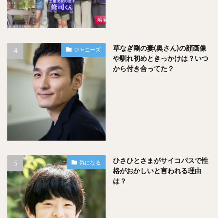
られているみたいですね！
山内鈴蘭さん、父親に勝ったりもされるくらいだそうです。
草なぎ剛の妻(奥さん)の顔画像
ジャニーズ
や馴れ初めときっかけは？いつ
親子ゴルフ⛳️☺️💕
から付き合ってた？
さぁ！！対決です(●´∀`●)
#レギュラーから回るよ
pic.twitter.com/hvwda2YN44
— 山内鈴蘭 (@suzuranchan1208)
February 17, 2017
娘に「プロを目指してほしい」と思う父親からしたら、
ひさひとさまがサイコパスで性
気になる
格がおかしいと言われる理由
娘が自分を超えていってくれるのはとても嬉しいことなので
は？
はないでしょうか！