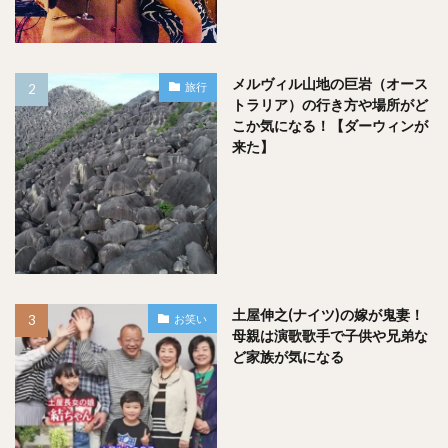
今日ゴルフしてきました！そこで、、自己ベスト更新
したんですっ( ´ ▽ ` )ﾉ
メルヴィル山地の巨岩（オース
旅行
トラリア）の行き方や場所がど
スコア前半40、後半42で82！
こか気になる！【ダーウィンが
来た】
87から82に更新されました♡♡
嬉しいこととはこの事です♪
本当に本当に嬉しいなぁ！
#ゴルフ
#山内鈴蘭
pic.twitter.com/lvdI6vmEru
— 山内鈴蘭 (@suzuranchan1208)
June 2, 2014
土屋伸之(ナイツ)の嫁が鬼妻！
お笑い
母親は演歌歌手で子供や兄弟な
ど家族が気になる
そんな山本鈴蘭さん、お父さんとは今も一緒にラウンドを回