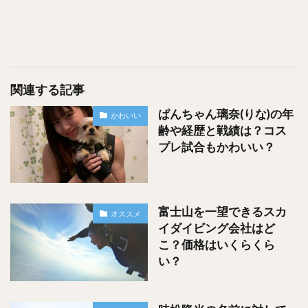
歴
があることになりますね！
山本鈴蘭さんの他のインタビューを見ていると、ご自身のゴ
関連する記事
ルフ経歴を９歳（小学３年生）のコースデビューから語られ
ぱんちゃん璃奈(りな)の年
かわいい
ているようでした。
齢や経歴と戦績は？コス
プレ試合もかわいい？
スポンサードリンク
富士山を一望できるスカ
オススメ
イダイビング会社はど
こ？価格はいくらくら
い？