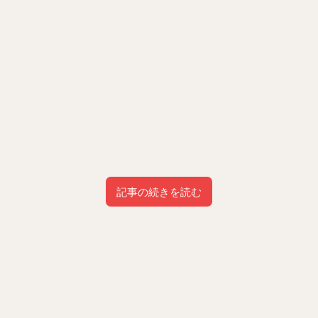
記事の続きを読む
目次
1
山内鈴蘭のゴルフ歴は約20年！
2
山内鈴蘭のゴルフ経歴