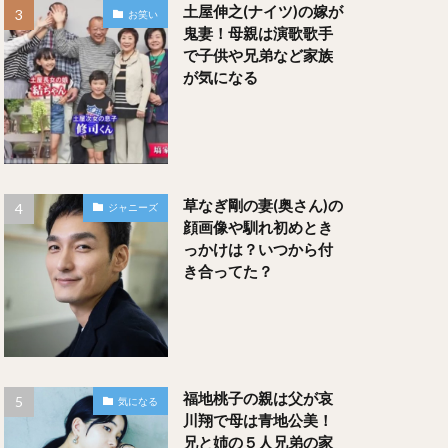
土屋伸之(ナイツ)の嫁が
お笑い
鬼妻！母親は演歌歌手
で子供や兄弟など家族
が気になる
草なぎ剛の妻(奥さん)の
ジャニーズ
顔画像や馴れ初めとき
っかけは？いつから付
き合ってた？
福地桃子の親は父が哀
気になる
川翔で母は青地公美！
兄と姉の５人兄弟の家