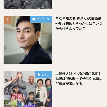
草なぎ剛の妻(奥さん)の顔画像
ジャニーズ
や馴れ初めときっかけは？いつ
から付き合ってた？
土屋伸之(ナイツ)の嫁が鬼妻！
お笑い
母親は演歌歌手で子供や兄弟な
ど家族が気になる