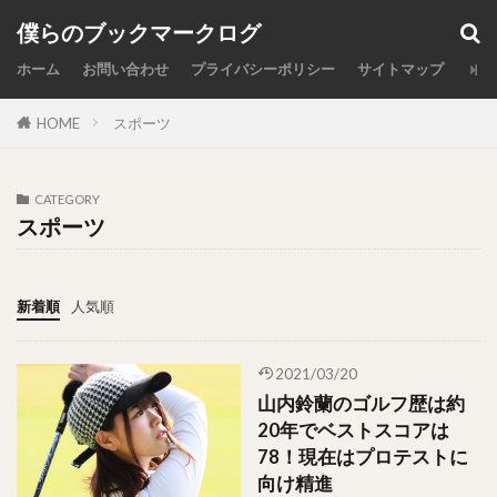
カテゴリー
僕らのブックマークログ
ホーム
お問い合わせ
プライバシーポリシー
サイトマップ
HOME
スポーツ
検索
CATEGORY
スポーツ
新着順
人気順
2021/03/20
山内鈴蘭のゴルフ歴は約
20年でベストスコアは
78！現在はプロテストに
向け精進