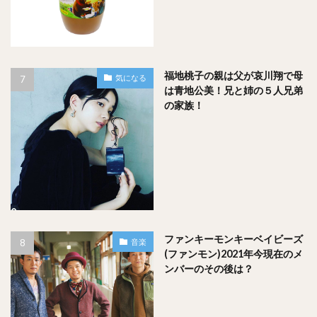
福地桃子の親は父が哀川翔で母
気になる
は青地公美！兄と姉の５人兄弟
の家族！
ファンキーモンキーベイビーズ
音楽
(ファンモン)2021年今現在のメ
ンバーのその後は？