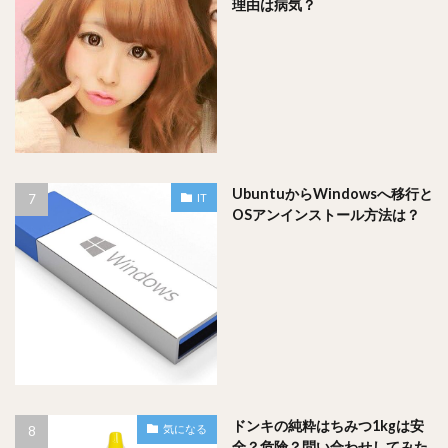
理由は病気？
UbuntuからWindowsへ移行と
IT
OSアンインストール方法は？
ドンキの純粋はちみつ1kgは安
気になる
全？危険？問い合わせしてみた