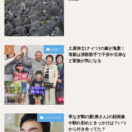
土屋伸之(ナイツ)の嫁が鬼妻！
お笑い
母親は演歌歌手で子供や兄弟な
ど家族が気になる
草なぎ剛の妻(奥さん)の顔画像
ジャニーズ
や馴れ初めときっかけは？いつ
から付き合ってた？