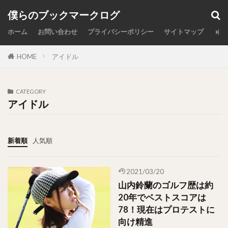
カテゴリー
僕らのブックマークログ
ホーム
お問い合わせ
プライバシーポリシー
サイトマップ
HOME
アイドル
検索
CATEGORY
アイドル
新着順
人気順
2021/03/20
山内鈴蘭のゴルフ歴は約
20年でベストスコアは
78！現在はプロテストに
向け精進