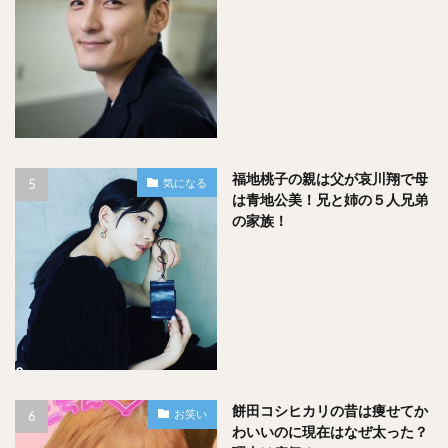
福地桃子の親は父が哀川翔で母
気になる
は青地公美！兄と姉の５人兄弟
の家族！
餅田コシヒカリの昔は痩せてか
お笑い
わいいのに現在はなぜ太った？