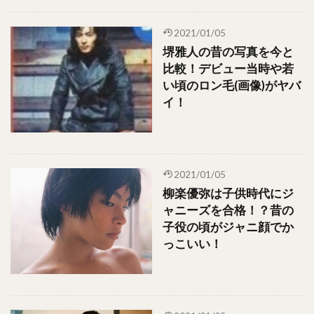
2021/01/05
堺雅人の昔の写真を今と
比較！デビュー当時や若
い頃のロン毛(画像)がヤバ
イ！
2021/01/05
柳楽優弥は子供時代にジ
ャニーズを合格！？昔の
子役の頃がジャニ顔でか
っこいい！