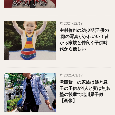
2024/12/19
中村倫也の幼少期(子供の
頃)の写真がかわいい！昔
から家族と仲良く子供時
代から優しい
2021/01/17
滝藤賢一の家族は娘と息
子の子供が4人と妻は無名
塾の後輩で北川景子似
【画像】