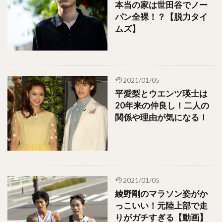
本当の家は世田谷でノー
パン全裸！？【脱力タイ
ムズ】
2021/01/05
平愛梨とウエンツ瑛士は
20年来の仲良し！二人の
関係や理由が気になる！
2021/01/05
綾野剛のマラソン姿がか
っこいい！元陸上部で走
りがガチすぎる【動画】