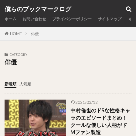
カテゴリー
僕らのブックマークログ
ホーム
お問い合わせ
プライバシーポリシー
サイトマップ
HOME
俳優
検索
CATEGORY
俳優
新着順
人気順
2021/03/12
中村倫也のドSな性格キャ
ラのエピソードまとめ！
クールな優しい人柄がド
Mファン製造