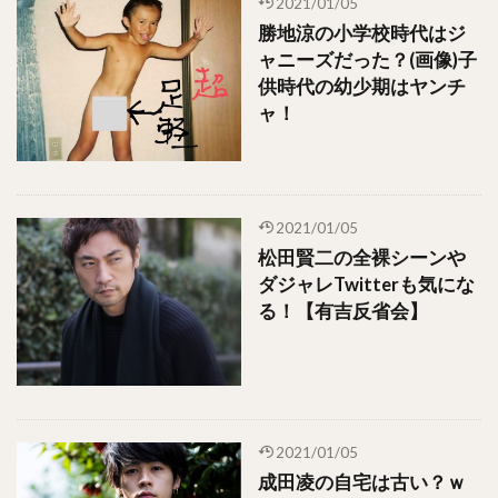
2021/01/05
勝地涼の小学校時代はジ
ャニーズだった？(画像)子
供時代の幼少期はヤンチ
ャ！
2021/01/05
松田賢二の全裸シーンや
ダジャレTwitterも気にな
る！【有吉反省会】
2021/01/05
成田凌の自宅は古い？ｗ