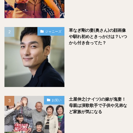
草なぎ剛の妻(奥さん)の顔画像
ジャニーズ
や馴れ初めときっかけは？いつ
から付き合ってた？
土屋伸之(ナイツ)の嫁が鬼妻！
お笑い
母親は演歌歌手で子供や兄弟な
ど家族が気になる