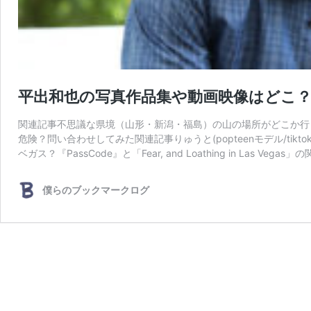
平出和也の写真作品集や動画映像はどこ
関連記事不思議な県境（山形・新潟・福島）の山の場所がどこか行
危険？問い合わせしてみた関連記事りゅうと(popteenモデル/tik
ベガス？『PassCode』と「Fear, and Loathing in Las Vega
僕らのブックマークログ